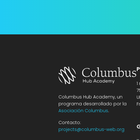
P
1
7
Columbus Hub Academy, un
U
programa desarrollado por la
F
Asociación Columbus
.
Contacto:
G
projects@columbus-web.org