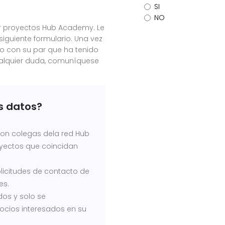
SI
NO
ar proyectos Hub Academy. Le
iguiente formulario. Una vez
to con su par que ha tenido
 Cualquier duda, comuníquese
s datos?
con colegas dela red Hub
ectos que coincidan
licitudes de contacto de
es.
dos y solo se
ocios interesados en su