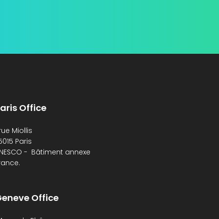
aris Office
 rue Miollis
5015 Paris
NESCO - Bâtiment annexe
rance.
eneve Office