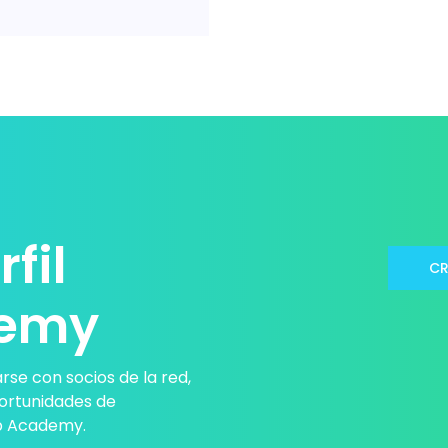
fil
CR
demy
rse con socios de la red,
portunidades de
ub Academy.