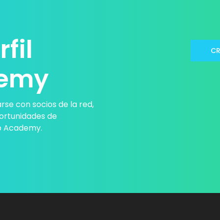
fil
CR
demy
rse con socios de la red,
portunidades de
ub Academy.